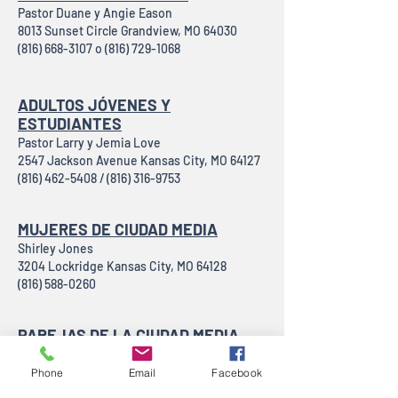
Pastor Duane y Angie Eason
8013 Sunset Circle Grandview, MO 64030
(816) 668-3107 o (816) 729-1068
ADULTOS JÓVENES Y
ESTUDIANTES
Pastor Larry y Jemia Love
2547 Jackson Avenue Kansas City, MO 64127
(816) 462-5408 / (816) 316-9753
MUJERES DE CIUDAD MEDIA
Shirley Jones
3204 Lockridge Kansas City, MO 64128
(816) 588-0260
PAREJAS DE LA CIUDAD MEDIA
Bill y LaTonia Rock
2901 E. 29th Street Kansas City, MO 64128
Phone
Email
Facebook
(816) 237-9742 o 816-255-6445